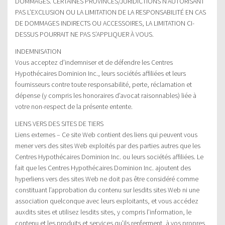
DOMMAGES. CERTAINES PROVINCES/JURIDICTIONS N’AUTORISANT
PAS L’EXCLUSION OU LA LIMITATION DE LA RESPONSABILITÉ EN CAS
DE DOMMAGES INDIRECTS OU ACCESSOIRES, LA LIMITATION CI-
DESSUS POURRAIT NE PAS S’APPLIQUER À VOUS.
INDEMNISATION
Vous acceptez d’indemniser et de défendre les Centres
Hypothécaires Dominion Inc., leurs sociétés affiliées et leurs
fournisseurs contre toute responsabilité, perte, réclamation et
dépense (y compris les honoraires d’avocat raisonnables) liée à
votre non-respect de la présente entente.
LIENS VERS DES SITES DE TIERS
Liens externes – Ce site Web contient des liens qui peuvent vous
mener vers des sites Web exploités par des parties autres que les
Centres Hypothécaires Dominion Inc. ou leurs sociétés affiliées. Le
fait que les Centres Hypothécaires Dominion Inc. ajoutent des
hyperliens vers des sites Web ne doit pas être considéré comme
constituant l’approbation du contenu sur lesdits sites Web ni une
association quelconque avec leurs exploitants, et vous accédez
auxdits sites et utilisez lesdits sites, y compris l’information, le
contenu et les produits et services qu’ils renferment, à vos propres